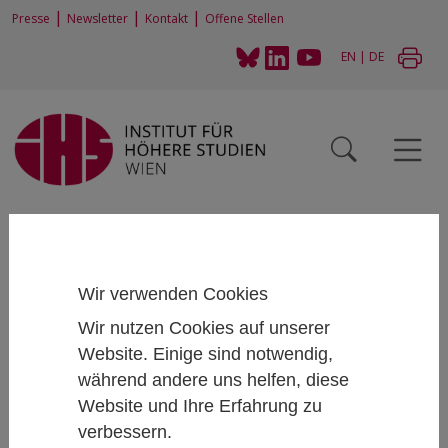
|
|
|
Presse
Newsletter
Kontakt
Offene Stellen
EN
|
DE
Home
Personen
Peter Grand
Wir verwenden Cookies
Spotlight: Peter Grand
Wir nutzen Cookies auf unserer
Website. Einige sind notwendig,
May 11, 2022
während andere uns helfen, diese
Website und Ihre Erfahrung zu
verbessern.