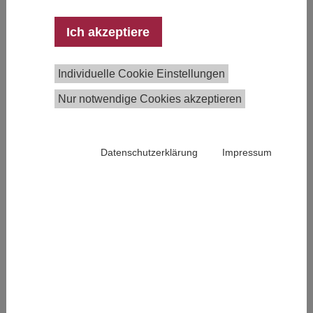
Ich akzeptiere
Individuelle Cookie Einstellungen
Nur notwendige Cookies akzeptieren
Datenschutzerklärung
Impressum
Martin Ertl ist im Mai 2021 ans IHS gekommen und
arbeitet als Ökonom in der Forschungsgruppe für
Makroökonomik und Konjunktur.
Du bist seit etwas mehr als einem halben Jahr am
IHS, wo warst du davor beruflich unterwegs?
Ich war neun Jahre lang Chefvolkswirt in einer