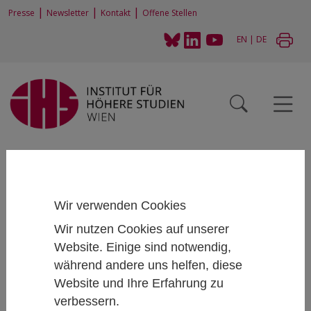
|
|
|
Presse
Newsletter
Kontakt
Offene Stellen
EN
|
DE
Home
Personen
Martin Ertl
Wir verwenden Cookies
Spotlight: Martin Ertl
Wir nutzen Cookies auf unserer
Website. Einige sind notwendig,
December 2, 2021
während andere uns helfen, diese
Website und Ihre Erfahrung zu
verbessern.