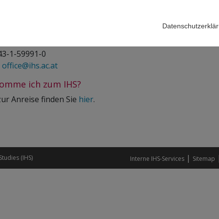
rift
ut für Höhere Studien – Institute for Advanced Studies (IHS)
Datenschutzerklä
tädter Straße 39, 1080 Vienna, Austria
+43-1-59991-0
:
office@ihs.ac.at
omme ich zum IHS?
zur Anreise finden Sie
hier
.
|
Studies (IHS)
Interne IHS-Services
Sitemap