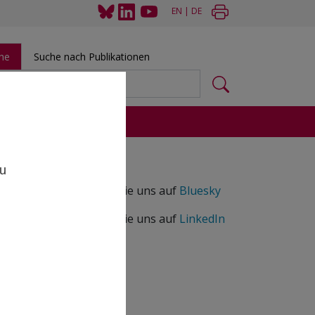
EN
|
DE
he
Suche nach Publikationen
 und Tools
,
zu
Folgen Sie uns auf
Bluesky
Folgen Sie uns auf
LinkedIn
.