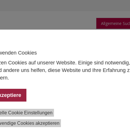
Allgemeine Suc
orschung
Publikationen
Personen
Daten
wenden Cookies
zen Cookies auf unserer Website. Einige sind notwendig
 andere uns helfen, diese Website und Ihre Erfahrung 
eanfragen
ern.
esseanfragen steht das
PR-Team
des IHS unter
elations@ihs.ac.at
zur Verfügung. Wir freuen uns auf Ihre
kzeptiere
ktaufnahme!
meine Anfragen
elle Cookie Einstellungen
le weiteren Anliegen wenden Sie sich bitte an
office@ihs.ac.at
wendige Cookies akzeptieren