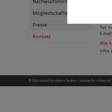
Nachwuchsförderung
Ansch
Instit
Mitgliedschaften
Josefs
Presse
Tel.: 
E-mail
Kontakt
Wie k
Infos 
© 2026 Institut für Höhere Studien – Institute for Advanced 