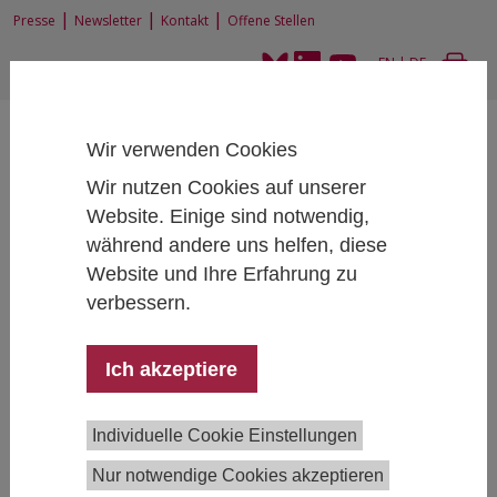
|
|
|
Presse
Newsletter
Kontakt
Offene Stellen
EN
|
DE
Wir verwenden Cookies
Wir nutzen Cookies auf unserer
Website. Einige sind notwendig,
während andere uns helfen, diese
Home
Über uns
Organisation
Kuratorium
Website und Ihre Erfahrung zu
verbessern.
Kuratorium
Ich akzeptiere
Das Kuratorium ist gemäß Vereinsstatuten das
Leitungsgremium des IHS.
Individuelle Cookie Einstellungen
Präsident:
Nur notwendige Cookies akzeptieren