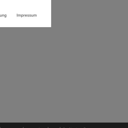
rung
Impressum