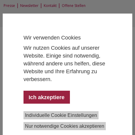
|
|
|
Presse
Newsletter
Kontakt
Offene Stellen
EN
|
DE
Wir verwenden Cookies
Wir nutzen Cookies auf unserer
Website. Einige sind notwendig,
während andere uns helfen, diese
Home
News und Events
Website und Ihre Erfahrung zu
verbessern.
Ich akzeptiere
Bleiben Sie informiert
Auf diesen Seiten finden Sie unsere aktuellen News und
Individuelle Cookie Einstellungen
Termine sowie offene Stellenausschreibungen.
Nur notwendige Cookies akzeptieren
Sie wollen nichts verpassen?