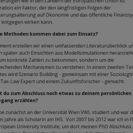
erungen wie in den Ländern der Europäischen Union ist
ation ein Faktor, der den langfristigen Folgen der
erungsalterung auf Ökonomie und das öffentliche Finanzs
v entgegen wirken kann.
e Methoden kommen dabei zum Einsatz?
ent erstellen wir einen umfassenden Literaturüberblick u
 später auch Einsichten aus Modellsimulationen heranzieh
 um konkrete Zahlen zu bekommen, sondern um die
echenden Mechanismen zu verstehen. In einem zweiten Tei
tes wird Szenario Building - gemeinsam mit einer Soziologin
Tax-Law Expert und einem Zukunftsforscher - gemacht.
t du zum Abschluss noch etwas zu deinem persönlichen
gang erzählen?
be zunächst an der Universität Wien VWL studiert und war 
ei Jahre als Scholarin am IHS. Von 2007 bis 2012 war ich in F
opean University Institute, um dort meinen PhD Abschluss 