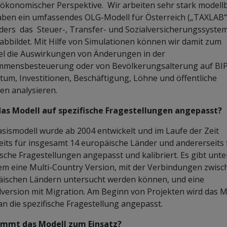
konomischer Perspektive. Wir arbeiten sehr stark modellb
ben ein umfassendes OLG-Modell für Österreich („TAXLAB“)
ers das Steuer-, Transfer- und Sozialversicherungssyste
 abbildet. Mit Hilfe von Simulationen können wir damit zum
el die Auswirkungen von Änderungen in der
mmensbesteuerung oder von Bevölkerungsalterung auf BIP
um, Investitionen, Beschäftigung, Löhne und öffentliche
en analysieren.
das Modell auf spezifische Fragestellungen angepasst?
sismodell wurde ab 2004 entwickelt und im Laufe der Zeit
eits für insgesamt 14 europäische Länder und andererseits 
ische Fragestellungen angepasst und kalibriert. Es gibt unte
m eine Multi-Country Version, mit der Verbindungen zwisc
äischen Ländern untersucht werden können, und eine
version mit Migration. Am Beginn von Projekten wird das M
an die spezifische Fragestellung angepasst.
mmt das Modell zum Einsatz?