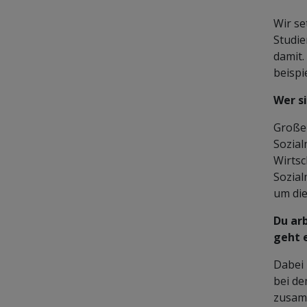
Wir se
Studie
damit.
beispi
Wer s
Große 
Sozial
Wirtsc
Sozial
um die
Du ar
geht 
Dabei 
bei de
zusamm