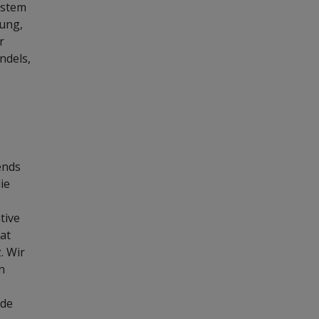
ystem
rung,
r
ndels,
ends
ie
tive
at
. Wir
n
nde