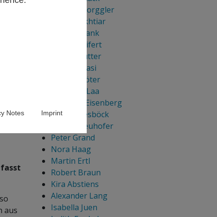
rience.
Elisabet Torggler
Karim Bekhtiar
Kerstin Plank
Marcel Seifert
Harald Hutter
Anna Dibiasi
Felix Schröter
Elisabeth Laa
Siegfried Eisenberg
n
cy Notes
Imprint
Laura Wiesböck
Sabine Neuhofer
Peter Grand
Nora Haag
Martin Ertl
efasst
Robert Braun
Kira Abstiens
Alexander Lang
lso
Isabella Juen
n aus