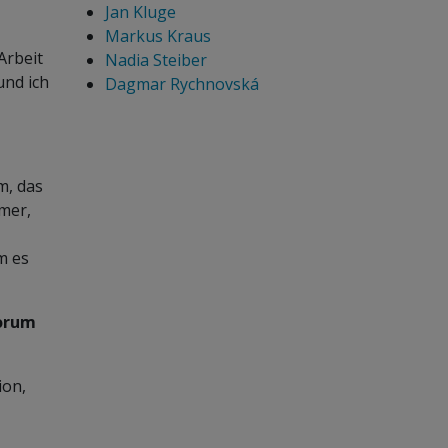
Jan Kluge
Markus Kraus
Arbeit
Nadia Steiber
und ich
Dagmar Rychnovská
m, das
mer,
m es
worum
ion,