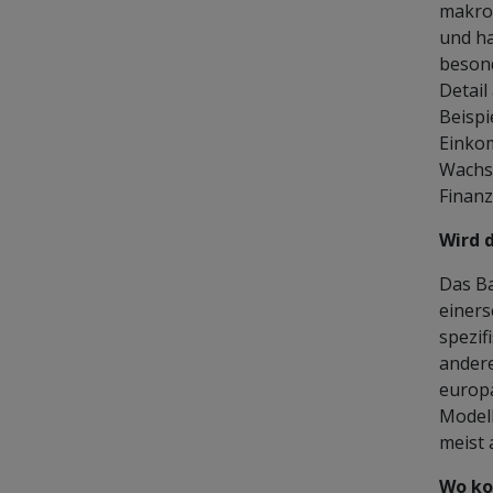
makroö
und ha
besond
Detail
Beispi
Einko
Wachst
Finanz
Wird 
Das Ba
einers
spezif
andere
europ
Modell
meist 
Wo ko