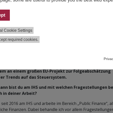
s page, some are useful to provide you the best web expe
ept
al Cookie Settings
ept required cookies.
ne Forstner arbeitet in der Forschungsgruppe „Europea
Priva
nance and Public Finance“ und arbeitet derzeit unter
em an einem großen EU-Projekt zur Folgeabschätzung
ler Trends auf das Steuersystem.
wann bist du am IHS und mit welchen Fragestellungen b
h in deiner Arbeit?
n seit 2016 am IHS und arbeite im Bereich „Public Finance“, a
liche Finanzen. Dabei behandle ich vor allem Fragestellunge