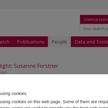
Universal searc
arch
Publications
People
Data and Tool
light: Susanne Forstner
, 2019
using cookies.
using cookies on this web page. Some of them are requi