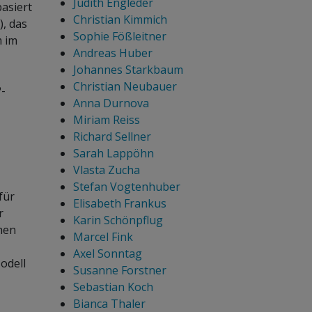
Judith Engleder
asiert
Christian Kimmich
, das
Sophie Fößleitner
m im
Andreas Huber
Johannes Starkbaum
Christian Neubauer
-
Anna Durnova
Miriam Reiss
Richard Sellner
Sarah Lappöhn
Vlasta Zucha
Stefan Vogtenhuber
für
Elisabeth Frankus
r
Karin Schönpflug
hen
Marcel Fink
Axel Sonntag
odell
Susanne Forstner
Sebastian Koch
Bianca Thaler