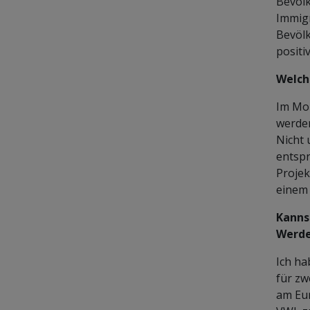
Bevölk
Immigr
Bevölk
positi
Welch
Im Mom
werden
Nicht
entspr
Projek
einem 
Kanns
Werde
Ich ha
für zw
am Eur