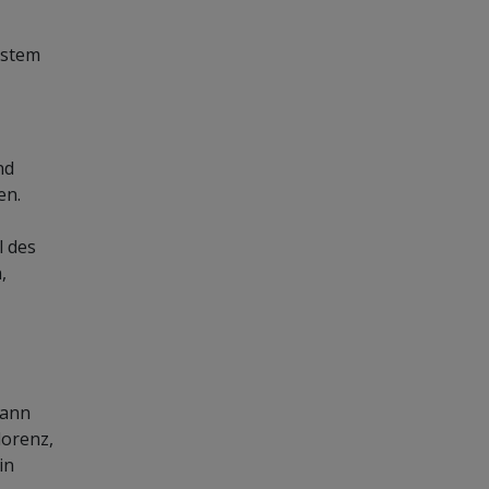
ystem
nd
en.
l des
,
dann
lorenz,
in