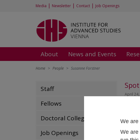
|
|
|
Media
Newsletter
Contact
Job Openings
About
News and Events
Rese
Home
People
Susanne Forstner
Spot
Staff
April 24
Fellows
Doctoral College
We are 
We are 
Job Openings