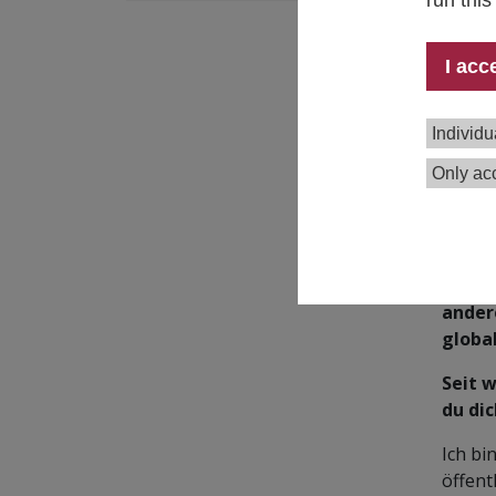
run thi
I acc
Individu
Only acc
Susan
Gover
ander
globa
Seit 
du dic
Ich bi
öffent