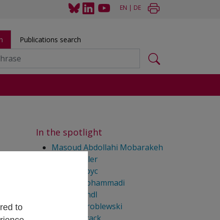
EN
|
DE
h
Publications search
s
In the spotlight
Masoud Abdollahi Mobarakeh
David Rösler
Claudia Royc
Elaheh Mohammadi
Sylvia Mandl
Angela Wroblewski
red to
Shauna Stack