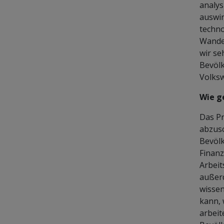
analys
auswir
techno
Wandel
wir se
Bevölk
Volksw
Wie g
Das Pr
abzusc
Bevölk
Finanz
Arbeit
außerd
wissen
kann, 
arbeit