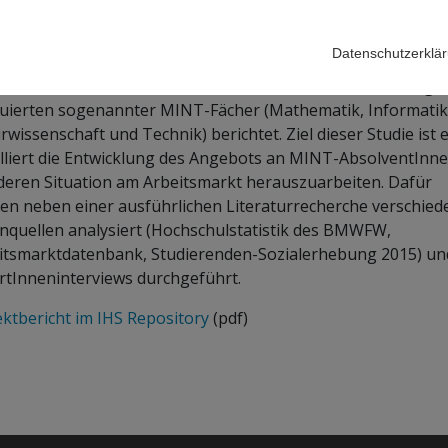
zeit:
2016–2017
raggeber:
BMWFW
Datenschutzerklä
als wird in Hinblick auf den Arbeitsmarkt von einem Mangel
uierten sogenannter MINT-Fächer (Mathematik, Informatik
wissenschaft und Technik) berichtet. Ziel dieser Studie ist e
illiert die Entwicklung des Angebots an MINT-AbsolventInn
deren Situation am Arbeitsmarkt herauszuarbeiten. Dafür
en neben einer ausführlichen Literaturrecherche verschied
nquellen analysiert (Hochschulstatistik des BMWFW,
itsmarktdatenbank, Studierenden-Sozialerhebung 2015) un
rtInneninterviews durchgeführt.
ektbericht im IHS Repository
(pdf)