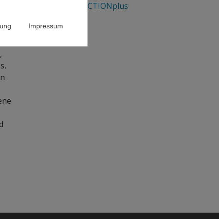
GENDERACTIONplus
rung
Impressum
 an
,
s,
en
ene
d