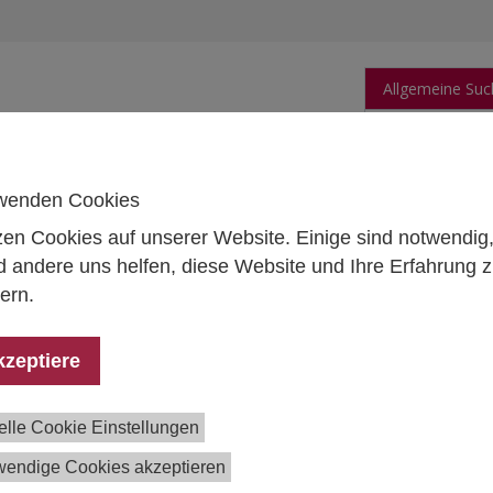
Allgemeine Suc
orschung
Publikationen
Personen
Daten
wenden Cookies
zen Cookies auf unserer Website. Einige sind notwendig
achhochschulen sowie am Arbeitsmarkt. Eine Bestandsaufnahme
 andere uns helfen, diese Website und Ihre Erfahrung 
T an öffentlichen Universitäten,
ern.
hhochschulen sowie am Arbeitsmarkt. Eine
standsaufnahme
kzeptiere
elle Cookie Einstellungen
ektteam:
David Binder
,
Bianca Thaler
,
Martin Unger
, Brigi
wendige Cookies akzeptieren
r, Patrick Mathä,
Sarah Zaussinger