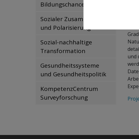
Lauf
Bildungschancen
Auft
Sozialer Zusammenhalt
Oftm
und Polarisierung
Grad
Sozial-nachhaltige
Natur
deta
Transformation
und 
werd
Gesundheitssysteme
Date
und Gesundheitspolitik
Arbe
Expe
KompetenzCentrum
Surveyforschung
Proj