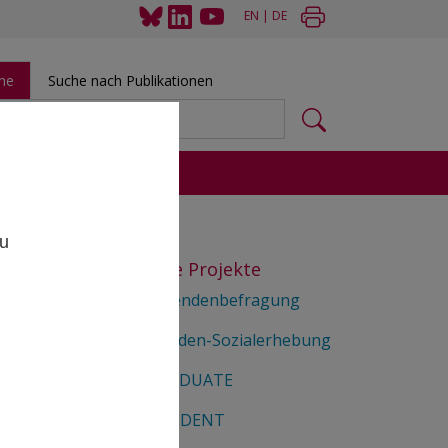
EN
|
DE
he
Suche nach Publikationen
 und Tools
,
zu
Ausgewählte Projekte
Maturierendenbefragung
Studierenden-Sozialerhebung
EUROGRADUATE
tte
EUROSTUDENT