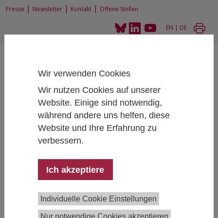
|
|
|
Presse
Newsletter
Kontakt
Offene Stellen
EN
|
DE
Wir verwenden Cookies
Wir nutzen Cookies auf unserer
Website. Einige sind notwendig,
Home
Bildungsstrukturen und Bildungschancen
während andere uns helfen, diese
Website und Ihre Erfahrung zu
verbessern.
Bildungsstrukturen und Bildungschancen
Ich akzeptiere
Die Forschungsgruppe analysiert, wie Bildungssysteme
effizient und sozial durchlässig gestaltet werden
können. Sie untersucht Bildungskarrieren über den
Individuelle Cookie Einstellungen
gesamten Verlauf von der frühen Kindheit über das
Nur notwendige Cookies akzeptieren