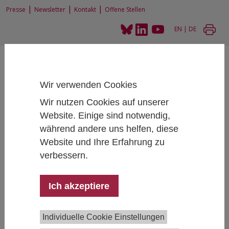
|
|
|
Presse
Newsletter
Kontakt
Offene Stellen
EN
|
DE
Wir verwenden Cookies
Wir nutzen Cookies auf unserer
Website. Einige sind notwendig,
Home
Projekte
Maturierendenbefragung 2022
während andere uns helfen, diese
Website und Ihre Erfahrung zu
verbessern.
Maturierendenbefragung 2022
Ich akzeptiere
Projektteam:
Anna Dibiasi
,
Martin Unger
,
Judith
Individuelle Cookie Einstellungen
Engleder
, Kathrin Fenz, Chiara Valentin