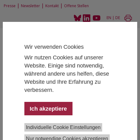
|
|
|
Presse
Newsletter
Kontakt
Offene Stellen
EN
|
DE
Wir verwenden Cookies
Wir nutzen Cookies auf unserer
Website. Einige sind notwendig,
Home
Projekte
Klimaräte
während andere uns helfen, diese
Website und Ihre Erfahrung zu
verbessern.
Klimaräte
Ich akzeptiere
|
Sozial-nachhaltige Transformation
Individuelle Cookie Einstellungen
Projektleitung:
Erich Griessler
Projektteam:
Shauna Stack
Nur notwendige Cookies akzeptieren