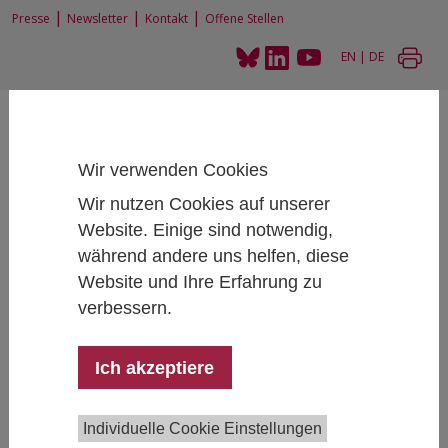
|
|
|
Presse
Newsletter
Kontakt
Offene Stellen
EN
|
DE
Wir verwenden Cookies
Wir nutzen Cookies auf unserer
Home
Projekte
Website. Einige sind notwendig,
Förderung der Nachfrageänderung von Elektrizität (Demand Response)
während andere uns helfen, diese
Website und Ihre Erfahrung zu
verbessern.
Förderung der Nachfrageänderung
von Elektrizität (Demand Response)
Ich akzeptiere
|
Sozial-nachhaltige Transformation
Individuelle Cookie Einstellungen