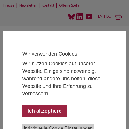
|
|
|
Presse
Newsletter
Kontakt
Offene Stellen
EN
|
DE
Wir verwenden Cookies
Wir nutzen Cookies auf unserer
Home
Forschung
Forschungsprojekte
Excellence in science and innovation for Europe by adopting the concept of
Website. Einige sind notwendig,
Responsible Research and Innovation (NewHoRRIzon)
während andere uns helfen, diese
Website und Ihre Erfahrung zu
verbessern.
Excellence in science and innovation
Ich akzeptiere
for Europe by adopting the concept of
Responsible Research and Innovation
(NewHoRRIzon)
Individuelle Cookie Einstellungen