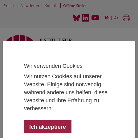
|
|
|
Presse
Newsletter
Kontakt
Offene Stellen
EN
|
DE
Wir verwenden Cookies
Home
Projekte
Better Regulation in Austria - phase II
Wir nutzen Cookies auf unserer
Website. Einige sind notwendig,
während andere uns helfen, diese
Better Regulation in Austria - phase II
Website und Ihre Erfahrung zu
verbessern.
Projektleitung:
Florian Spitzer
Ich akzeptiere
Projektteam:
Kira Abstiens, Katharina Gangl,