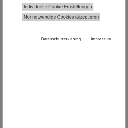
Kerstin Grosch, Anna Walter, Raphael Gottweis,
Individuelle Cookie Einstellungen
Michael Keinprecht, Teresa Hübel, Teresa Koch,
Patricia Stehl
Nur notwendige Cookies akzeptieren
Laufzeit:
September 2020 – März 2022
Finanzierung:
Europäische Kommission, DG Reform
Datenschutzerklärung
Impressum
Das Projekt befasst sich mit der Bereitstellung
evidenz-basierter, wissenschaftlich fundierter
Instrumente für die österreichische
Bundesverwaltung. In einem transdisziplinären,
kooperativen Prozess zwischen österreichischen
Bundesministerien (BMKÖS, BMF, BKA) und
wissenschaftlichen Einrichtungen in Österreich
(Universität für Weiterbildung Krems, Complexity
Science Hub Vienna, Institut für Höhere Studien,
Universität Wien) wurden gemeinsam Erfordernisse
definiert und die bedarfsgerechte Entwicklung der
Instrumente vorangetrieben. Im ersten Teilprojekt