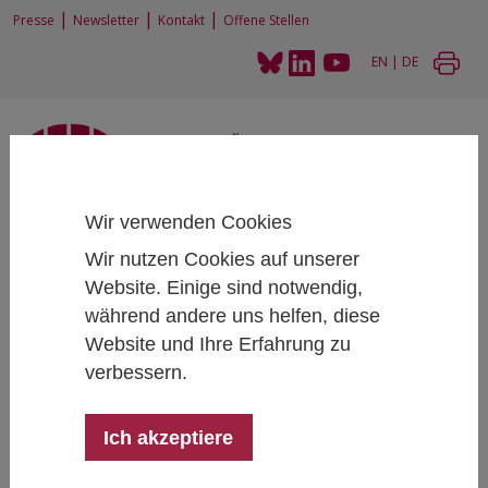
|
|
|
Presse
Newsletter
Kontakt
Offene Stellen
EN
|
DE
Wir verwenden Cookies
Home
Projekte
Wir nutzen Cookies auf unserer
Akzeptieren Österreicher*innen Nudging als politisches Instrument? – Eine
Website. Einige sind notwendig,
experimentelle Untersuchung
während andere uns helfen, diese
Website und Ihre Erfahrung zu
verbessern.
Akzeptieren Österreicher*innen
Nudging als politisches Instrument? –
Ich akzeptiere
Eine experimentelle Untersuchung