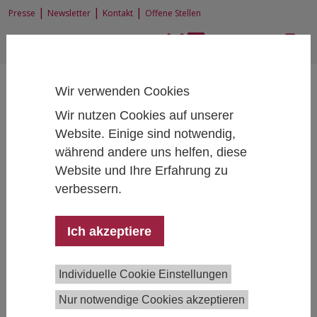
|
|
|
Presse
Newsletter
Kontakt
Offene Stellen
EN
|
DE
Wir verwenden Cookies
Wir nutzen Cookies auf unserer
Website. Einige sind notwendig,
während andere uns helfen, diese
Home
KompetenzCentrum Surveyforschung
Publikationen
Website und Ihre Erfahrung zu
verbessern.
Publikationsliste der
Ich akzeptiere
Forschungseinheit
"KompetenzCentrum
Individuelle Cookie Einstellungen
Surveyforschung"
(beginnend mit Jänner 2025)
Nur notwendige Cookies akzeptieren