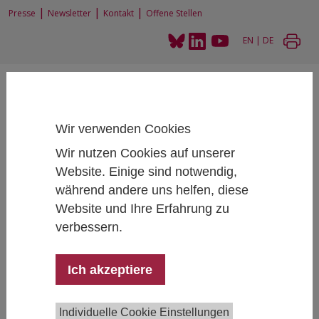
|
|
|
Presse
Newsletter
Kontakt
Offene Stellen
EN
|
DE
Wir verwenden Cookies
Wir nutzen Cookies auf unserer
Home
News und Events
Webinar: Daten, Daten, Daten - aber woher?
Website. Einige sind notwendig,
während andere uns helfen, diese
Website und Ihre Erfahrung zu
verbessern.
Webinar: Daten, Daten, Daten - aber woher?
April 29, 2021
- April 29, 2021
14:30 - 16:00 , Virtuell
Ich akzeptiere
Leben mit Corona
Individuelle Cookie Einstellungen
Die Corona-Krise zeichnet sich durch massive