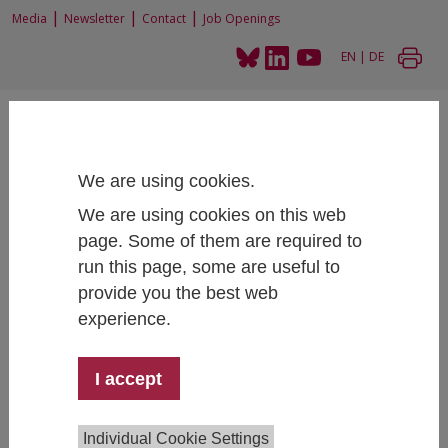
|
|
|
Media
Newsletter
Contact
Job Openings
EN
|
DE
We are using cookies.
We are using cookies on this web
Home
News and Events
Webinar: Daten, Daten, Daten - aber woher?
page. Some of them are required to
run this page, some are useful to
provide you the best web
experience.
Webinar: Daten, Daten, Daten - aber woher?
April 29, 2021
- April 29, 2021
14:30 - 16:00 , Virtuell
I accept
Leben mit Corona
Individual Cookie Settings
Die Corona-Krise zeichnet sich durch massive