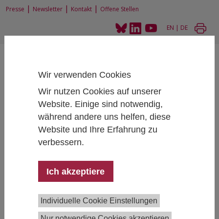
|
|
|
Presse
Newsletter
Kontakt
Offene Stellen
EN
|
DE
Wir verwenden Cookies
Wir nutzen Cookies auf unserer
Website. Einige sind notwendig,
Home
News und Events
während andere uns helfen, diese
Expert:innenworkshop zu Energiemärkten und Energiewende
Website und Ihre Erfahrung zu
verbessern.
Expert:innenworkshop zu Energiemärkten
Ich akzeptiere
und Energiewende
April 13, 2023
- April 13, 2023
13:30 - 16:30 ,
Individuelle Cookie Einstellungen
geschlossene Veranstaltung
Nur notwendige Cookies akzeptieren