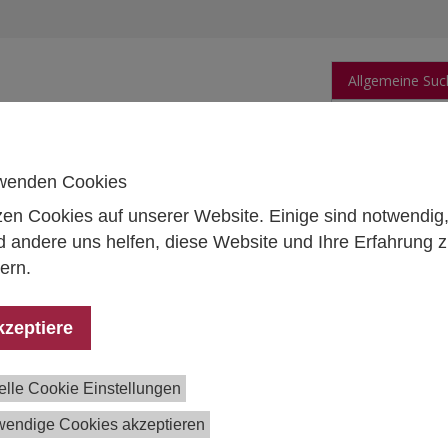
Allgemeine Suc
orschung
Publikationen
Personen
Daten
wenden Cookies
zen Cookies auf unserer Website. Einige sind notwendig
 andere uns helfen, diese Website und Ihre Erfahrung 
ern.
T
n Merkel
, Library, Publications Assistant
kzeptiere
 Schallert-Zech
, Library
elle Cookie Einstellungen
wendige Cookies akzeptieren
et Torggler
, Library, Head of Library