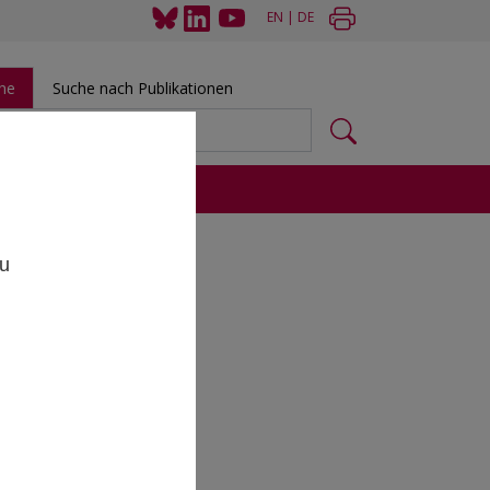
EN
|
DE
he
Suche nach Publikationen
 und Tools
,
zu