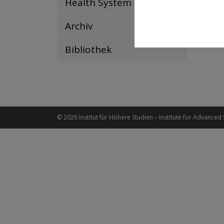
Health System Watch
zurüc
Archiv
Bibliothek
© 2026 Institut für Höhere Studien – Institute for Advanced 