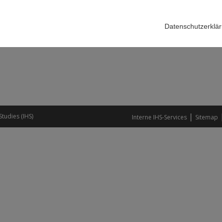
k nach oben
Datenschutzerklä
|
Studies (IHS)
Interne IHS-Services
Sitemap