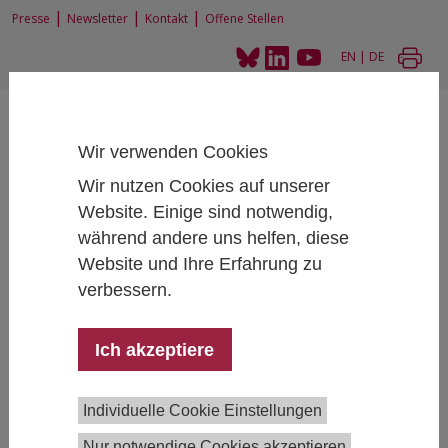
|
|
|
Presse
Newsletter
Kontakt
Offene Stellen
EN
|
DE
Wir verwenden Cookies
Wir nutzen Cookies auf unserer
Website. Einige sind notwendig,
Home
Personen
Fellows
während andere uns helfen, diese
Website und Ihre Erfahrung zu
verbessern.
Fellows am IHS
Ich akzeptiere
Das Institut ist mit vielen international renommierten
WissenschafterInnen in Europa verbunden, die als
Fellows assoziiert sind.
Individuelle Cookie Einstellungen
Nur notwendige Cookies akzeptieren