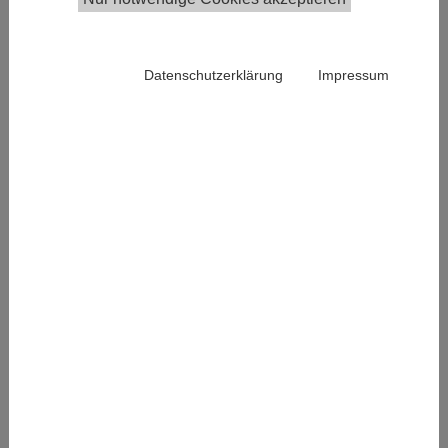
Mag. Raphaela Hyee, PhD
Fellow
+43 1 59991 0
Datenschutzerklärung
Impressum
Publications in the Institutional Repository