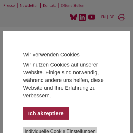
|
|
|
Presse
Newsletter
Kontakt
Offene Stellen
EN
|
DE
Wir verwenden Cookies
Wir nutzen Cookies auf unserer
Home
Personen
Fellows
Website. Einige sind notwendig,
während andere uns helfen, diese
Website und Ihre Erfahrung zu
verbessern.
Fellows am IHS
Das Institut ist mit vielen international renommierten
Ich akzeptiere
WissenschafterInnen in Europa verbunden, die als
Fellows assoziiert sind.
Individuelle Cookie Einstellungen