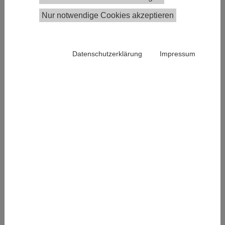
Mag. Dr. PhD Anna Durnova
Nur notwendige Cookies akzeptieren
Fellow
+43 1 59991 0
anna.durnova@univie.ac.at
Datenschutzerklärung
Impressum
Publications in the Institutional Repository