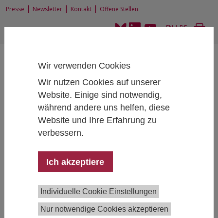
|
|
|
Presse
Newsletter
Kontakt
Offene Stellen
EN
|
DE
Wir verwenden Cookies
Wir nutzen Cookies auf unserer
Website. Einige sind notwendig,
während andere uns helfen, diese
Home
Personen
Website und Ihre Erfahrung zu
verbessern.
Ich akzeptiere
Aniko Kerschner
Accounting and Finance
Individuelle Cookie Einstellungen
+43 1 59991 204
aniko.kerschner@ihs.ac.at
Nur notwendige Cookies akzeptieren