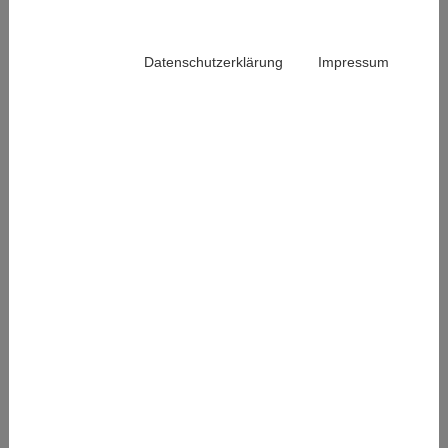
Datenschutzerklärung
Impressum
Linux Server Administration, Windows Server
Administration, Windows Desktop Deployment,
Network, IP Telephony, Library Services