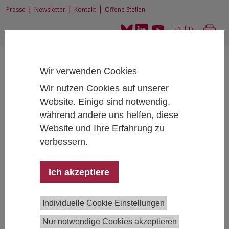
|
|
|
Presse
Newsletter
Kontakt
Offene Stellen
EN
|
DE
Wir verwenden Cookies
Wir nutzen Cookies auf unserer
Website. Einige sind notwendig,
während andere uns helfen, diese
Home
Personen
Website und Ihre Erfahrung zu
verbessern.
Ich akzeptiere
Ing. Johannes Eckhardt
IT - Information Technology
+43 1 59991 266
Individuelle Cookie Einstellungen
johannes.eckhardt@ihs.ac.at
Nur notwendige Cookies akzeptieren