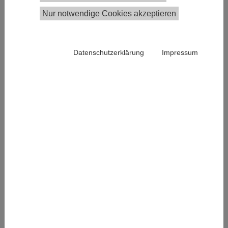
März über das wirtschaftliche Potenzial der
Energiewende.
Nur notwendige Cookies akzeptieren
Datenschutzerklärung
Impressum
Die Energiewende ist eine große Herausforderung,
zugleich jedoch auch eine enorme wirtschaftliche
Chance, die durch hohe Lerneffekte möglich wurde.
Die Kosten für Photovoltaik-Module fallen
beispielsweise mit jeder Verdopplung der Produktion
um
20%
– und die Produktion wurde innerhalb von
20 Jahren
vertausendfacht. So konnte der
Großhandelspreis pro Watt von 5 Euro im Jahr 2000