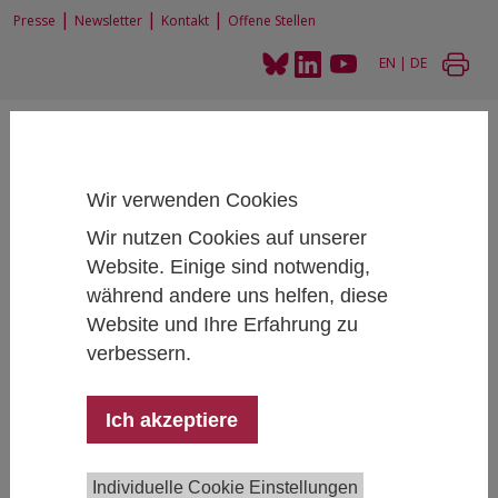
|
|
|
Presse
Newsletter
Kontakt
Offene Stellen
EN
|
DE
Wir verwenden Cookies
Wir nutzen Cookies auf unserer
Home
News und Events
News
Zahl des Monats: 20
Website. Einige sind notwendig,
während andere uns helfen, diese
Website und Ihre Erfahrung zu
verbessern.
Zahl des Monats: 20
03/19/2025
Ich akzeptiere
Christian Kimmich, IHS Experte für Energie- und
Umweltpolitik, spricht in den aktuellen IHS News im
Individuelle Cookie Einstellungen