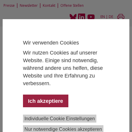
|
|
|
Presse
Newsletter
Kontakt
Offene Stellen
EN
|
DE
Wir verwenden Cookies
Wir nutzen Cookies auf unserer
Website. Einige sind notwendig,
Home
News und Events
News
während andere uns helfen, diese
VCÖ-Mobilitätspreis: Projekt mit IHS-Beteiligung unter Gewinnern
Website und Ihre Erfahrung zu
verbessern.
VCÖ-Mobilitätspreis: Projekt mit IHS-
Ich akzeptiere
Beteiligung unter Gewinnern
10/02/2025
Individuelle Cookie Einstellungen
Nur notwendige Cookies akzeptieren
Ein Projektkonsortium, an dem auch IHS-