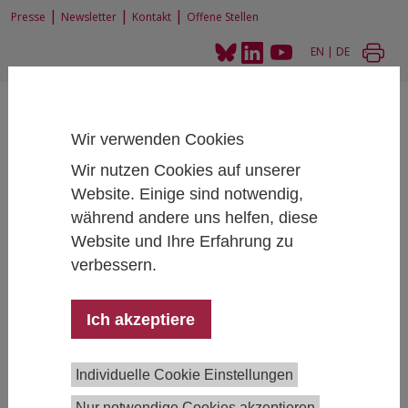
|
|
|
Presse
Newsletter
Kontakt
Offene Stellen
EN
|
DE
Wir verwenden Cookies
Wir nutzen Cookies auf unserer
Website. Einige sind notwendig,
Home
News und Events
News
während andere uns helfen, diese
Sommerprognose der österreichischen Wirtschaft 2023-2024
Website und Ihre Erfahrung zu
verbessern.
Sommerprognose der österreichischen
Ich akzeptiere
Wirtschaft 2023-2024
06/28/2023
Individuelle Cookie Einstellungen
Rückkehr auf einen moderaten
Nur notwendige Cookies akzeptieren