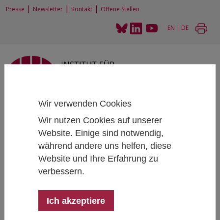
|
|
|
Presse
Newsletter
Kontakt
Offene Stellen
EN
|
DE
Wir verwenden Cookies
Home
News und Events
News
Zahl des Monats: 64
Wir nutzen Cookies auf unserer
Website. Einige sind notwendig,
während andere uns helfen, diese
Website und Ihre Erfahrung zu
Zahl des Monats: 64
verbessern.
09/16/2025
Zehn Jahre nach der Ankunft tausender
Ich akzeptiere
Asylsuchender fragt Holger Bonin in der September-