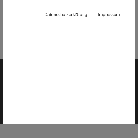
Gedanken sind bei den Angehörigen und allen, die
betroffen sind.
Datenschutzerklärung
Impressum
Back
© 2026 Institut für Höhere Studien – Institute for Advanced Studies (IHS)
Interne IHS-Services
Sitemap
Impressum
Datenschutz
AGB
Cookieeinstellungen