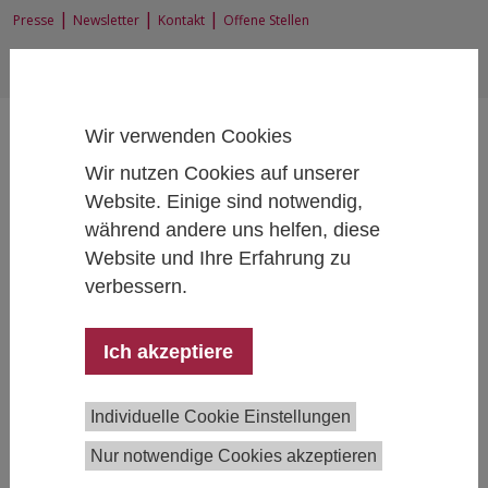
|
|
|
Presse
Newsletter
Kontakt
Offene Stellen
EN
|
DE
Wir verwenden Cookies
Wir nutzen Cookies auf unserer
Website. Einige sind notwendig,
während andere uns helfen, diese
Home
News und Events
News
In stillem Gedenken
Website und Ihre Erfahrung zu
verbessern.
Ich akzeptiere
In stillem Gedenken
06/11/2025
Individuelle Cookie Einstellungen
Wir trauern gemeinsam mit ganz Österreich um die
Nur notwendige Cookies akzeptieren
Opfer der tragischen Ereignisse in Graz. Unsere