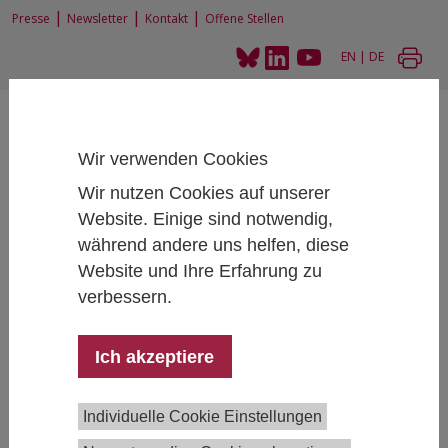
|
|
|
Presse
Newsletter
Kontakt
Offene Stellen
EN
|
DE
Wir verwenden Cookies
Wir nutzen Cookies auf unserer
Website. Einige sind notwendig,
Home
News und Events
News
während andere uns helfen, diese
IHS-Forscher diskutieren das Paradox am Arbeitsmarkt im ifo Schnelldienst
Website und Ihre Erfahrung zu
verbessern.
IHS-Forscher diskutieren das Paradox am
Ich akzeptiere
Arbeitsmarkt im ifo Schnelldienst
05/21/2026
Individuelle Cookie Einstellungen
Trotz konjunktureller Abkühlung bleibt der Mangel