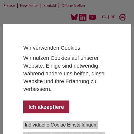
|
|
|
Presse
Newsletter
Kontakt
Offene Stellen
EN
|
DE
Wir verwenden Cookies
Wir nutzen Cookies auf unserer
Website. Einige sind notwendig,
Home
News und Events
während andere uns helfen, diese
Workshop ForschungspolitikHow to distribute the cake of research funds
Website und Ihre Erfahrung zu
verbessern.
Workshop Forschungspolitik
Ich akzeptiere
How to distribute the cake of research funds
September 18, 2023
- September 18, 2023
13:00 -
Individuelle Cookie Einstellungen
17:00 , Geschlossene Veranstaltung