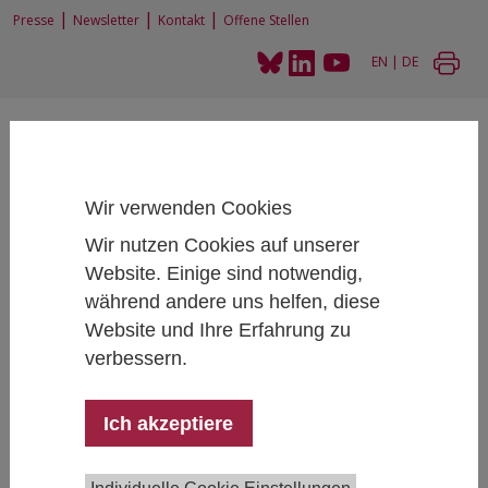
|
|
|
Presse
Newsletter
Kontakt
Offene Stellen
EN
|
DE
Wir verwenden Cookies
Wir nutzen Cookies auf unserer
Home
News und Events
WGS Podiumsdiskussion: Geld und Gesellschaft
Website. Einige sind notwendig,
während andere uns helfen, diese
Website und Ihre Erfahrung zu
WGS Podiumsdiskussion: Geld und
verbessern.
Gesellschaft
May 21, 2025
- May 21, 2025
18:00 - 20:00 , IHS,
Ich akzeptiere
Josefstädter Straße 39, 1080 Vienna, Lecture Room
E02