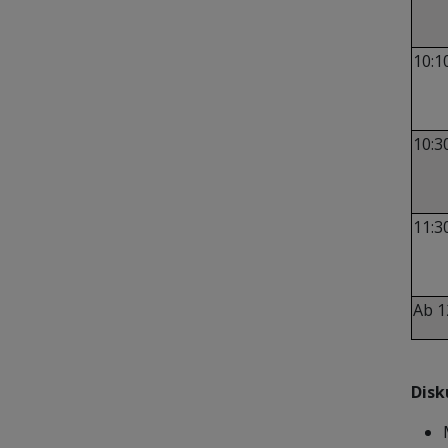
10:1
10:3
11:3
Ab 1
Disk