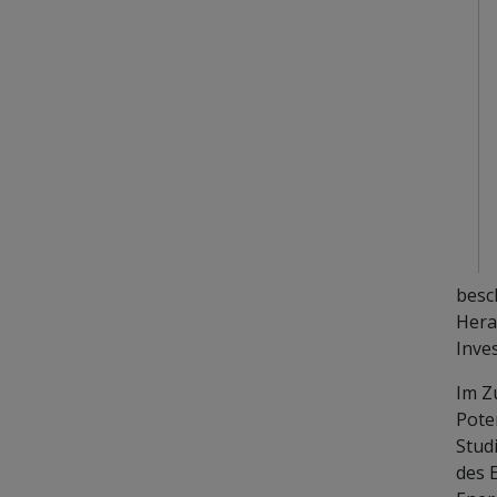
besc
Hera
Inve
Im Z
Pote
Stud
des 