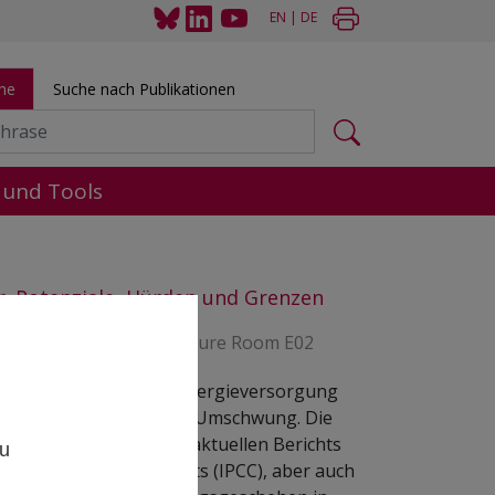
EN
|
DE
he
Suche nach Publikationen
 und Tools
r. Potenziale, Hürden und Grenzen
traße 39, 1080 Vienna, Lecture Room E02
Die weltweite Energieversorgung
befindet sich im Umschwung. Die
,
Ergebnisse des aktuellen Berichts
zu
des Weltklimarats (IPCC), aber auch