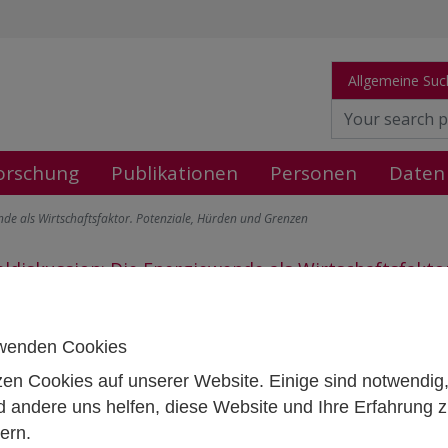
Allgemeine Suc
orschung
Publikationen
Personen
Daten
nde als Wirtschaftsfaktor. Potenziale, Hürden und Grenzen
ldiskussion: Die Energiewende als Wirtschaftsfakto
 07, 2022
- June 07, 2022
10:00 - 12:00 , IHS, Josefstädter S
wenden Cookies
zen Cookies auf unserer Website. Einige sind notwendig
 andere uns helfen, diese Website und Ihre Erfahrung 
ern.