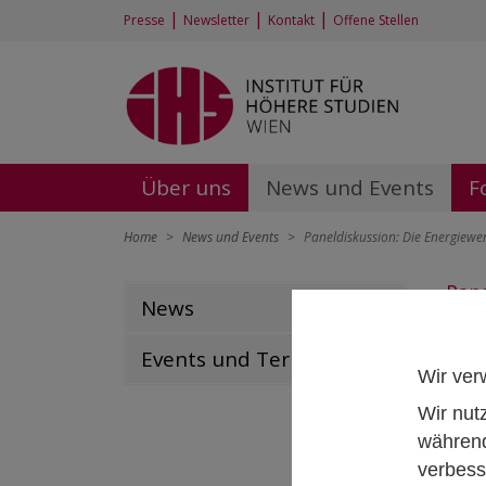
|
|
|
Presse
Newsletter
Kontakt
Offene Stellen
Über uns
News und Events
F
Home
News und Events
Paneldiskussion: Die Energiewe
Pane
News
June
Events und Termine
Wir ver
Wir nut
während
verbess