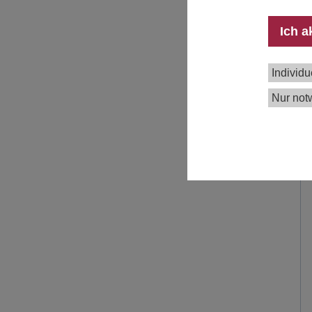
Ich a
Individu
Nur not