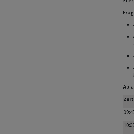
Ener
Frag
Abla
Zeit
09:4
10:0