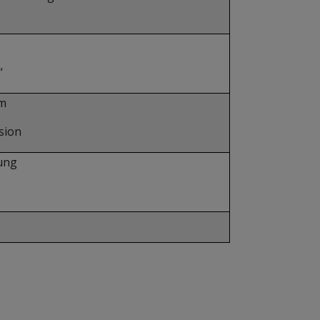
“
um
sion
ung