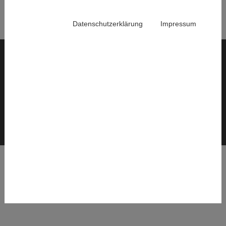
Datenschutzerklärung
Impressum
© 2026 Institut für Höhere Studien – Institute for Advanced Studies (IHS)
Interne IHS-Services
Sitemap
Impressum
Datenschutz
AGB
Cookieeinstellungen