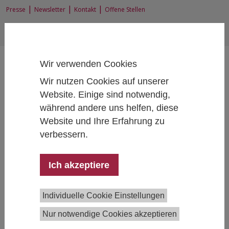
|
|
|
Presse
Newsletter
Kontakt
Offene Stellen
EN
|
DE
Wir verwenden Cookies
Wir nutzen Cookies auf unserer
Website. Einige sind notwendig,
während andere uns helfen, diese
Home
Interne IHS-Services
IT Services
Website und Ihre Erfahrung zu
verbessern.
Ich akzeptiere
Helpdesk
Email:
hotline@ihs.ac.at
Mo - Fr: 8:30 - 19:00
Telefon:
+43 1 59991 222
Individuelle Cookie Einstellungen
Mo - Do: 8:30 - 16:30
Nur notwendige Cookies akzeptieren
Fr: 8:30 - 13:30