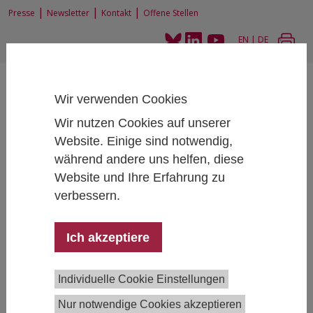
|
|
|
Presse
Newsletter
Kontakt
Offene Stellen
EN
|
DE
Wir verwenden Cookies
Wir nutzen Cookies auf unserer
Website. Einige sind notwendig,
während andere uns helfen, diese
Home
Forschung
Forschungsprojekte
Neue Strategien für den fortschrittlichen Einsatz von Agrochemikalien für
Website und Ihre Erfahrung zu
eine nachhaltige Landwirtschaft (AGRO4AGRI)
verbessern.
Ich akzeptiere
Neue Strategien für den
fortschrittlichen Einsatz von
Individuelle Cookie Einstellungen
Agrochemikalien für eine nachhaltige
Landwirtschaft (AGRO4AGRI)
Nur notwendige Cookies akzeptieren