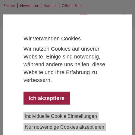
|
|
|
Presse
Newsletter
Kontakt
Offene Stellen
EN
|
DE
Wir verwenden Cookies
Wir nutzen Cookies auf unserer
Website. Einige sind notwendig,
während andere uns helfen, diese
Home
Forschung
Forschungsprojekte
Website und Ihre Erfahrung zu
Makroökonomische Auswirkungen von Reformoptionen für eine Senkung
der Körperschaftsbesteuerung
verbessern.
Ich akzeptiere
Makroökonomische Auswirkungen
von Reformoptionen für eine Senkung
Individuelle Cookie Einstellungen
der Körperschaftsbesteuerung
Nur notwendige Cookies akzeptieren