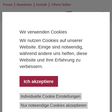
|
|
|
Presse
Newsletter
Kontakt
Offene Stellen
EN
|
DE
Wir verwenden Cookies
Wir nutzen Cookies auf unserer
Website. Einige sind notwendig,
während andere uns helfen, diese
Home
Forschung
Forschungsprojekte
Website und Ihre Erfahrung zu
Impact of Citizen Participation on Decision-Making in a Knowledge Intensive
Policy Field (CIT-PART)
verbessern.
Ich akzeptiere
Impact of Citizen Participation on
Decision-Making in a Knowledge
Individuelle Cookie Einstellungen
Intensive Policy Field (CIT-PART)
Nur notwendige Cookies akzeptieren