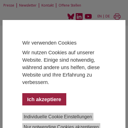
|
|
|
Presse
Newsletter
Kontakt
Offene Stellen
EN
|
DE
Wir verwenden Cookies
Wir nutzen Cookies auf unserer
Website. Einige sind notwendig,
Home
Forschung
Forschungsprojekte
während andere uns helfen, diese
Gesundheitsdaten: Chancen und Risiken der Nutzung für Früherkennung,
Website und Ihre Erfahrung zu
Prävention und Forschung
verbessern.
Ich akzeptiere
Gesundheitsdaten: Chancen und
Risiken der Nutzung für
Individuelle Cookie Einstellungen
Früherkennung, Prävention und
Forschung
Nur notwendige Cookies akzeptieren