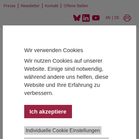
|
|
|
Presse
Newsletter
Kontakt
Offene Stellen
EN
|
DE
Wir verwenden Cookies
Wir nutzen Cookies auf unserer
Website. Einige sind notwendig,
Home
Forschung
Forschungsprojekte
Forschungsschwerpunkt Internationale Wirtschaft (FIW)
während andere uns helfen, diese
Website und Ihre Erfahrung zu
verbessern.
Forschungsschwerpunkt
Ich akzeptiere
Internationale Wirtschaft (FIW)
|
Konjunktur, Wachstum und öffentliche Finanzen
Individuelle Cookie Einstellungen