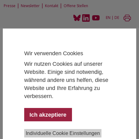
|
|
|
Presse
Newsletter
Kontakt
Offene Stellen
EN
|
DE
Wir verwenden Cookies
Wir nutzen Cookies auf unserer
Home
Forschung
Forschungsprojekte
Website. Einige sind notwendig,
Die Determinanten des Fachkräftemangels: Die Rolle von
während andere uns helfen, diese
Recruitmentstrategien, Marktstrukturen und Arbeitsmarktpolitk
Website und Ihre Erfahrung zu
verbessern.
Die Determinanten des
Ich akzeptiere
Fachkräftemangels: Die Rolle von
Recruitmentstrategien,
Individuelle Cookie Einstellungen
Marktstrukturen und