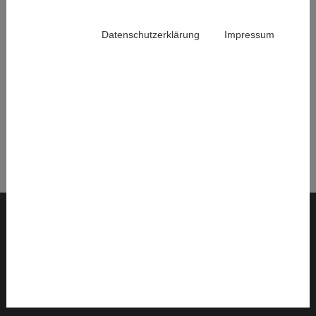
|
Sozial-nachhaltige Transformation
Laufzeit:
2012
Datenschutzerklärung
Impressum
Finanzierung:
Bundesministerium für Wissenschaft
und Forschung
Back
© 2026 Institut für Höhere Studien – Institute for Advanced Studies (IHS)
Interne IHS-Services
Sitemap
Impressum
Datenschutz
AGB