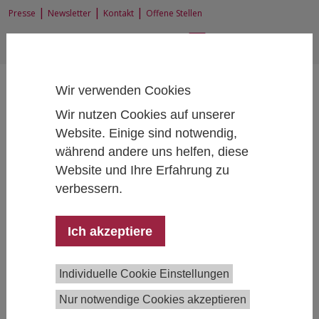
|
|
|
Presse
Newsletter
Kontakt
Offene Stellen
EN
|
DE
Wir verwenden Cookies
Wir nutzen Cookies auf unserer
Website. Einige sind notwendig,
während andere uns helfen, diese
Home
Forschung
Forschungsprojekte
Website und Ihre Erfahrung zu
Awareness-Workshop zum Thema genetische Tests und ihre
gesellschaftlichen Folgewirkungen
verbessern.
Ich akzeptiere
Awareness-Workshop zum Thema
genetische Tests und ihre
Individuelle Cookie Einstellungen
gesellschaftlichen Folgewirkungen
Nur notwendige Cookies akzeptieren