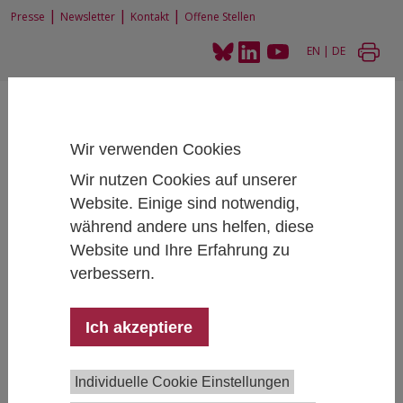
|
|
|
Presse
Newsletter
Kontakt
Offene Stellen
EN
|
DE
Wir verwenden Cookies
Wir nutzen Cookies auf unserer
Website. Einige sind notwendig,
Home
Forschung
Forschungsprojekte
AbsolventInnenstudie der niederösterreichischen Fachhochschulen
während andere uns helfen, diese
Website und Ihre Erfahrung zu
verbessern.
AbsolventInnenstudie der
Ich akzeptiere
niederösterreichischen
Fachhochschulen
Individuelle Cookie Einstellungen