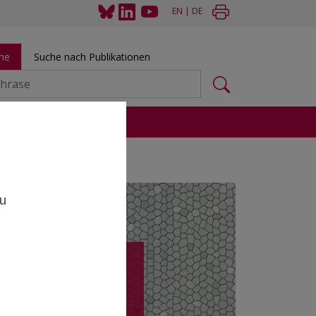
EN
|
DE
he
Suche nach Publikationen
 und Tools
,
zu
Goes Public