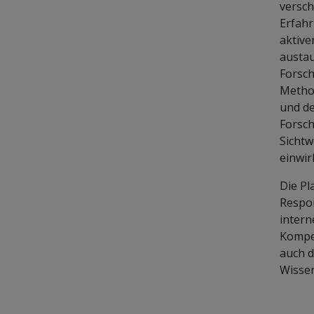
versc
Erfahr
aktive
austa
Forsch
Method
und de
Forsch
Sichtw
einwir
Die Pl
Respon
intern
Kompet
auch d
Wissen