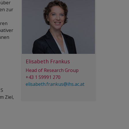
 über
en zur
hren
pativer
nnen
Elisabeth Frankus
Head of Research Group
+43 1 59991 270
elisabeth.frankus@ihs.ac.at
HS
 Ziel,