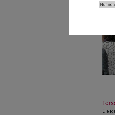
Nur not
Fors
Die Id