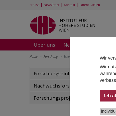
|
|
|
Presse
Newsletter
Kontakt
Offene Stellen
Über uns
News und Events
F
Home
Forschung
Science Goes Public
Wir ver
Wir nut
Forschungseinheiten
während
verbess
Nachwuchsforschungsgruppen
Ich a
Forschungsprojekte
Individu