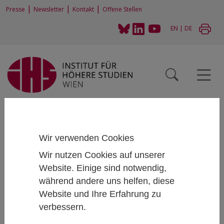
|
|
|
Presse
Newsletter
Kontakt
Offene Stellen
EN
|
DE
Home
News und Events
News
Artikel
Nachhaltige Arbeit - gerade wegen der Covid-19 Pandemie
Wir verwenden Cookies
Wir nutzen Cookies auf unserer
Website. Einige sind notwendig,
Nachhaltige Arbeit? Gerade wegen der Covid 19
während andere uns helfen, diese
Pandemie!
Website und Ihre Erfahrung zu
April 21, 2020
verbessern.
Autorin:
Beate Littig