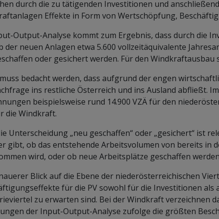
hen durch die zu tätigenden Investitionen und anschließend
aftanlagen Effekte in Form von Wertschöpfung, Beschäfti
put-Output-Analyse kommt zum Ergebnis, dass durch die In
b der neuen Anlagen etwa 5.600 vollzeitäquivalente Jahresa
schaffen oder gesichert werden. Für den Windkraftausbau si
muss bedacht werden, dass aufgrund der engen wirtschaftli
chfrage ins restliche Österreich und ins Ausland abfließt. 
nungen beispielsweise rund 14.900 VZÄ für den niederöste
r die Windkraft.
ie Unterscheidung „neu geschaffen“ oder „gesichert“ ist re
r gibt, ob das entstehende Arbeitsvolumen von bereits in 
mmen wird, oder ob neue Arbeitsplätze geschaffen werden
nauerer Blick auf die Ebene der niederösterreichischen Vierte
ftigungseffekte für die PV sowohl für die Investitionen als
rieviertel zu erwarten sind. Bei der Windkraft verzeichnen d
ungen der Input-Output-Analyse zufolge die größten Beschä