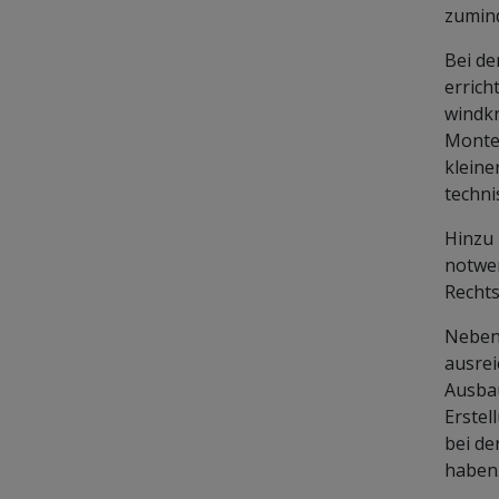
zumind
Bei de
errich
windkr
Monteu
kleine
techni
Hinzu 
notwen
Rechts
Neben 
ausrei
Ausba
Erstel
bei de
haben