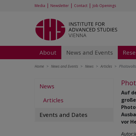
|
|
|
Media
Newsletter
Contact
Job Openings
About
News and Events
Rese
Home
News and Events
News
Articles
Photovolt
Phot
News
Auf d
Articles
große
Photo
Events and Dates
Ausba
vor H
Autor: