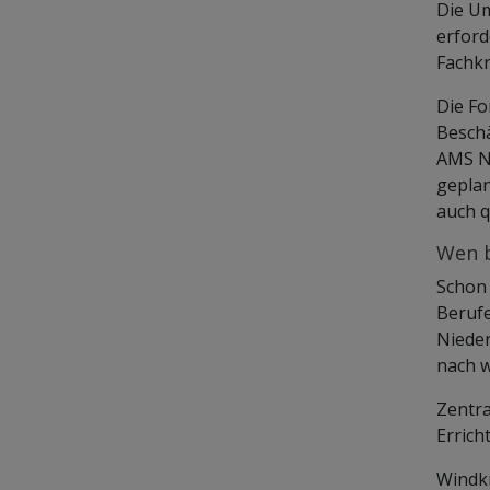
Die Um
erford
Fachkr
Die Fo
Beschä
AMS N
geplan
auch q
Wen b
Schon 
Beruf
Nieder
nach w
Zentra
Errich
Windk