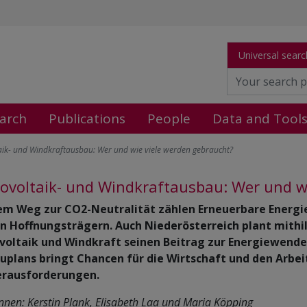
Universal searc
arch
Publications
People
Data and Tool
aik- und Windkraftausbau: Wer und wie viele werden gebraucht?
ovoltaik- und Windkraftausbau: Wer und w
em Weg zur CO2-Neutralität zählen Erneuerbare Energie
n Hoffnungsträgern. Auch Niederösterreich plant mithi
voltaik und Windkraft seinen Beitrag zur Energiewende
uplans bringt Chancen für die Wirtschaft und den Arbeit
erausforderungen.
innen: Kerstin Plank, Elisabeth Laa und Maria Köpping