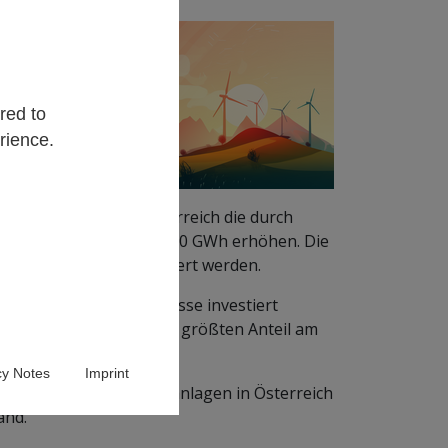
ll
n.
h)
red to
Wh)
rience.
 2030 möchte Niederösterreich die durch
Wh, Ende 2021) auf 8.000 GWh erhöhen. Die
 auf 3.000 GWh gesteigert werden.
Wasserkraft und Biomasse investiert
 Zielen den mit Abstand größten Anteil am
cy Notes
Imprint
 von PV- und Windkraftanlagen in Österreich
and.