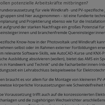
ollen potenzielle Arbeitskräfte mitbringen?
rundvoraussetzung für viele Windkraft- und PV-spezifische 
gruppen sind hier ausgenommen – ist eine fundierte techni
nplanung und Projektierung ebenso wie für die Installation 
t aufgrund der starken Nachfrage ein großes Potenzial für t
einsteiger:innen und branchenfremde Quereinsteiger:innen
ezifische Know-how in der Photovoltaik und Windkraft kan
nehmen selbst oder im Rahmen externer Fortbildungen erw
m relevante Software-Skills, wie AutoCAD-Kurse und KNX-P
sche Ausbildung absolvieren (wollen), bietet das AMS ein
n in Handwerk und Technik“ und die Facharbeiter:innen-Inte
dungszeit ein Lehrabschluss beispielsweise für Elektrotec
n braucht es vor allem für die Montage von kleineren PV-
ewisse körperliche Voraussetzungen wie Schwindelfreiheit f
be Voraussetzung trifft auch auf die konzessionierten Elekt
hanlagen und die zugehörigen Wechselrichter anschließend i