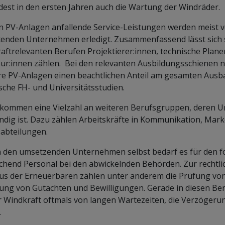
est in den ersten Jahren auch die Wartung der Windräder.
n PV-Anlagen anfallende Service-Leistungen werden meist vo
tenden Unternehmen erledigt. Zusammenfassend lässt sich 
aftrelevanten Berufen Projektierer:innen, technische Planer
r:innen zählen. Bei den relevanten Ausbildungsschienen ni
re PV-Anlagen einen beachtlichen Anteil am gesamten Aus
sche FH- und Universitätsstudien.
kommen eine Vielzahl an weiteren Berufsgruppen, deren U
dig ist. Dazu zählen Arbeitskräfte in Kommunikation, Mar
abteilungen.
den umsetzenden Unternehmen selbst bedarf es für den fo
chend Personal bei den abwickelnden Behörden. Zur rechtli
us der Erneuerbaren zählen unter anderem die Prüfung vo
lung von Gutachten und Bewilligungen. Gerade in diesen B
r Windkraft oftmals von langen Wartezeiten, die Verzögeru
.