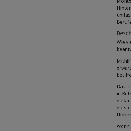
Monteu
Hinter
umfass
Beruf
Besch
Wie vi
beant
Mithil
erwart
beziffe
Das Ja
in Bet
entlan
entste
Untern
Wenn d