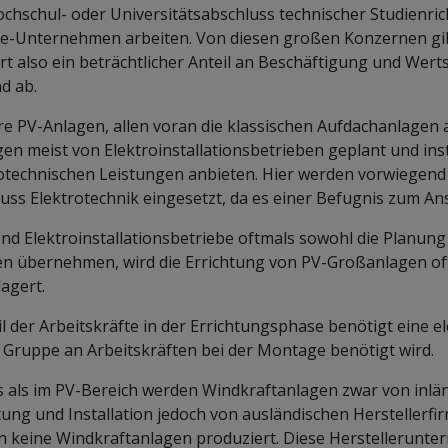
chschul- oder Universitätsabschluss technischer Studienrich
e-Unternehmen arbeiten. Von diesen großen Konzernen gibt 
t also ein beträchtlicher Anteil an Beschäftigung und Wer
d ab.
re PV-Anlagen, allen voran die klassischen Aufdachanlagen 
en meist von Elektroinstallationsbetrieben geplant und instal
otechnischen Leistungen anbieten. Hier werden vorwiegend
uss Elektrotechnik eingesetzt, da es einer Befugnis zum An
d Elektroinstallationsbetriebe oftmals sowohl die Planung 
n übernehmen, wird die Errichtung von PV-Großanlagen oft
agert.
il der Arbeitskräfte in der Errichtungsphase benötigt eine 
 Gruppe an Arbeitskräften bei der Montage benötigt wird.
 als im PV-Bereich werden Windkraftanlagen zwar von inlä
tung und Installation jedoch von ausländischen Herstellerf
 keine Windkraftanlagen produziert. Diese Herstellerunt