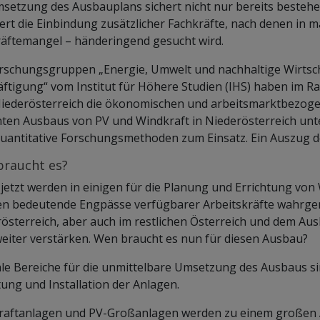
setzung des Ausbauplans sichert nicht nur bereits bestehe
ert die Einbindung zusätzlicher Fachkräfte, nach denen in m
äftemangel – händeringend gesucht wird.
rschungsgruppen „Energie, Umwelt und nachhaltige Wirtsc
ftigung“ vom Institut für Höhere Studien (IHS) haben im Ra
iederösterreich die ökonomischen und arbeitsmarktbezog
ten Ausbaus von PV und Windkraft in Niederösterreich unte
uantitative Forschungsmethoden zum Einsatz. Ein Auszug der
raucht es?
jetzt werden in einigen für die Planung und Errichtung vo
en bedeutende Engpässe verfügbarer Arbeitskräfte wahrge
österreich, aber auch im restlichen Österreich und dem Aus
eiter verstärken. Wen braucht es nun für diesen Ausbau?
le Bereiche für die unmittelbare Umsetzung des Ausbaus si
tung und Installation der Anlagen.
raftanlagen und PV-Großanlagen werden zu einem großen A