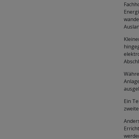
Fachho
Energi
wander
Auslan
Kleine
hingeg
elektr
Abschl
Währen
Anlage
ausgel
Ein Te
zweite
Anders
Errich
werden