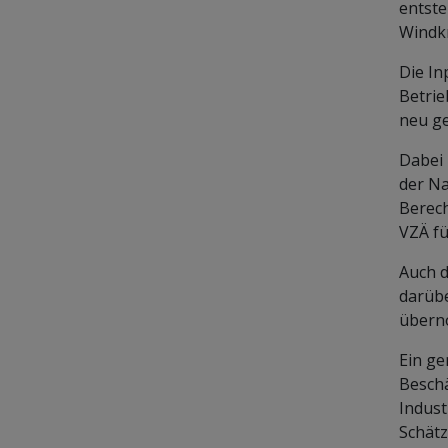
entste
Windkr
Die In
Betrie
neu ge
Dabei 
der Na
Berech
VZÄ fü
Auch d
darübe
überno
Ein ge
Beschä
Indust
Schätz