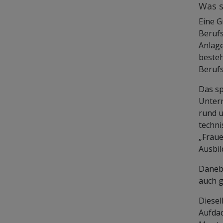
Was s
Eine G
Berufs
Anlage
besteh
Berufs
Das sp
Unter
rund u
techni
„Fraue
Ausbil
Danebe
auch g
Diesel
Aufdac