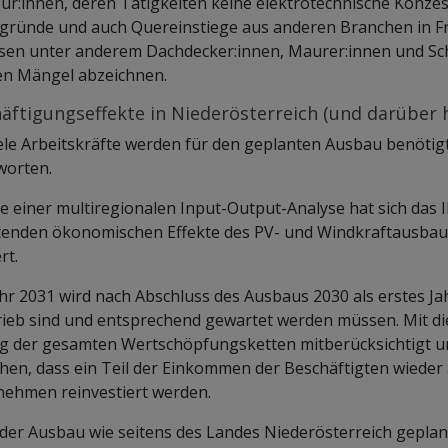
r:innen, deren Tätigkeiten keine elektrotechnische Konzes
gründe und auch Quereinstiege aus anderen Branchen in Fr
en unter anderem Dachdecker:innen, Maurer:innen und Schl
en Mängel abzeichnen.
äftigungseffekte in Niederösterreich (und darüber 
ele Arbeitskräfte werden für den geplanten Ausbau benötigt?
worten.
fe einer multiregionalen Input-Output-Analyse hat sich das 
enden ökonomischen Effekte des PV- und Windkraftausbaus 
rt.
hr 2031 wird nach Abschluss des Ausbaus 2030 als erstes Ja
rieb sind und entsprechend gewartet werden müssen. Mit d
g der gesamten Wertschöpfungsketten mitberücksichtigt un
hen, dass ein Teil der Einkommen der Beschäftigten wieder
ehmen reinvestiert werden.
er Ausbau wie seitens des Landes Niederösterreich geplan