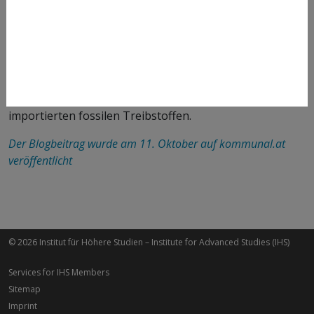
Reduktion der Treibhausgase beiträgt, haben wir eine
Chance, die Klimaneutralität bis 2040 zu erreichen.
Investitionen in nachhaltige Personenmobilität zahlen
sich unter Berücksichtigung der dadurch eingesparten
externen Kosten aus und dienen zugleich als wichtiger
Baustein zu einer Reduktion der Abhängigkeit von
importierten fossilen Treibstoffen.
Der Blogbeitrag wurde am 11. Oktober auf kommunal.at
veröffentlicht
© 2026 Institut für Höhere Studien – Institute for Advanced Studies (IHS)
Services for IHS Members
Sitemap
Imprint