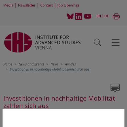
|
|
|
Media
Newsletter
Contact
Job Openings
EN
|
DE
Home
News and Events
News
Articles
Investitionen in nachhaltige Mobilität zahlen sich aus
Investitionen in nachhaltige Mobilität
zahlen sich aus
Autorinnen: Elisabeth Laa und Kerstin Plank
Seit 1. Oktober 2022 ist die CO2-Bepreisung in