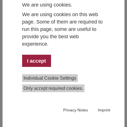
We are using cookies.
Österreich nun in Kraft, nachdem die Einführung
aufgrund der hohen Energiepreise um einige
We are using cookies on this web
Monate nach hinten verschoben wurde. Obwohl
page. Some of them are required to
diese Erhöhung der Treibstoffpreise bereits zu
run this page, some are useful to
Unmut in der Bevölkerung führen kann, ist der
provide you the best web
aktuelle CO2-Preis bei weitem nicht hoch genug
experience.
angesetzt, um die vom Verkehr verursachten
externen Kosten realistisch einzupreisen. Im
folgenden Artikel thematisieren wir die Rolle des
I accept
Verkehrssektors als großen Verursacher von
Treibhausgasemissionen sowie weitere negative
Individual Cookie Settings
Effekte der individuellen motorisierten
Personenmobilität und zeigen auf, warum sich
Only accept required cookies.
Investitionen in nachhaltige Mobilitätsformen
auszahlen und welche konkreten Ansatzpunkte es
dafür gibt.
Privacy Notes
Imprint