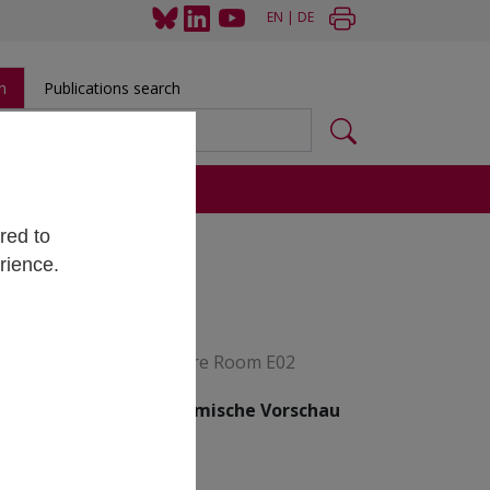
EN
|
DE
h
Publications search
s
red to
rience.
26–2030
aße 39, 1080 Vienna, Lecture Room E02
dien seine
makroökonomische Vorschau
traum 2026–2030.
iarelations@ihs.ac.at
.