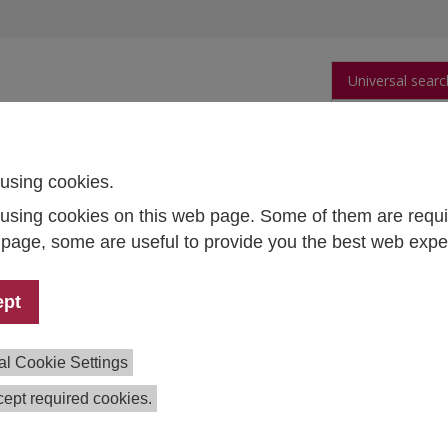
Universal searc
arch
Publications
People
Data and Tool
using cookies.
using cookies on this web page. Some of them are requi
nose der österreichischen Wirtschaft 2026–2030
s page, some are useful to provide you the best web expe
ssekonferenz
elfristprognose der österreichischen Wirtschaft 20
ept
 16, 2026
- July 16, 2026
10:00 - 11:00 , IHS, Josefstädter Str
al Cookie Settings
6. Juli 2026, 10 Uhr,
präsentiert das Institut für Höhere Stu
die Entwicklung der österreichischen Wirtschaft im Zei
ept required cookies.
freuen uns über Ihre Teilnahme und eine Anmeldung an
med