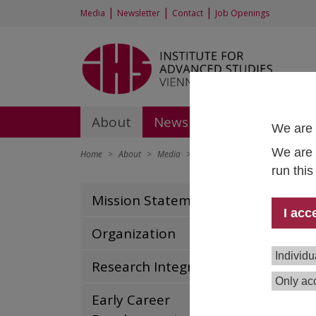
|
|
|
Media
Newsletter
Contact
Job Openings
About
News and Events
Rese
We are 
We are 
Home
About
Media
PressekonferenzMittelfristprog
run thi
Pre
Mission Statement
Mitt
I acc
Organization
July
Individu
Am
1
Research Integrity
für 
Only acc
Early Career
Wir 