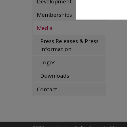
Development
Die P
Memberships
Media
Press Releases & Press
Information
Logos
Downloads
Contact