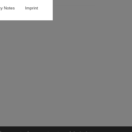
cy Notes
Imprint
nkturprognose
.