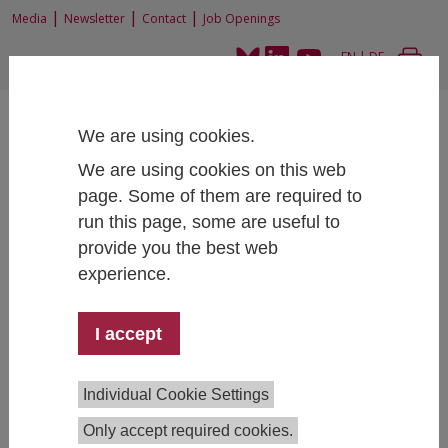
|
|
|
Media
Newsletter
Contact
Job Openings
EN
|
DE
We are using cookies.
We are using cookies on this web
page. Some of them are required to
run this page, some are useful to
Home
News and Events
PressekonferenzMittelfristprognose der österreichischen Wirtschaft 2025–
provide you the best web
2029
experience.
I accept
Pressekonferenz
Mittelfristprognose der österreichischen
Individual Cookie Settings
Wirtschaft 2025–2029
Only accept required cookies.
July 17, 2025
- July 17, 2025
10:00 - 11:00 , IHS,