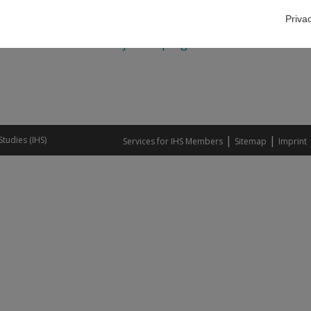
 Wien statt und wird wie gewohnt live gestreamt.
Priva
 Infos unter
ihs.ac.at/konjunkturprognose
|
|
Studies (IHS)
Services for IHS Members
Sitemap
Imprint