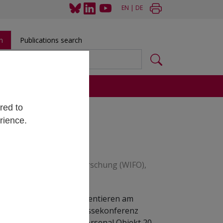
EN
|
DE
h
Publications search
s
red to
rience.
4–2025
Institut für Wirtschaftsforschung (WIFO),
ungsinstitut (WIFO) präsentieren am
n für 2024–2025. Die Pressekonferenz
aftsforschung (WIFO)
, Arsenal Objekt 20,