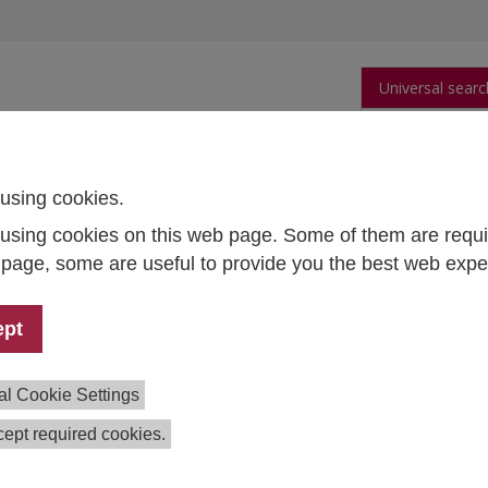
Universal searc
arch
Publications
People
Data and Tool
using cookies.
using cookies on this web page. Some of them are requi
ose der österreichischen Wirtschaft 2024–2025
s page, some are useful to provide you the best web expe
ssekonferenz
lingsprognose der österreichischen Wirtschaft 202
ept
h 22, 2024
- March 22, 2024
10:00 - 11:00 , Österreichische 
nal Objekt 20, 1030 Wien
al Cookie Settings
Institut für Höhere Studien (IHS) und das Wirtschaftsforsch
ept required cookies.
tag, den
22. März 2024
, ihre aktuellen Konjunkturprognose
et um
10.00 Uhr
am
Österreichischen Institut für Wirtsch