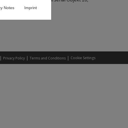
cy Notes
Imprint
|
|
|
Cookie Settings
Privacy Policy
Terms and Conditions