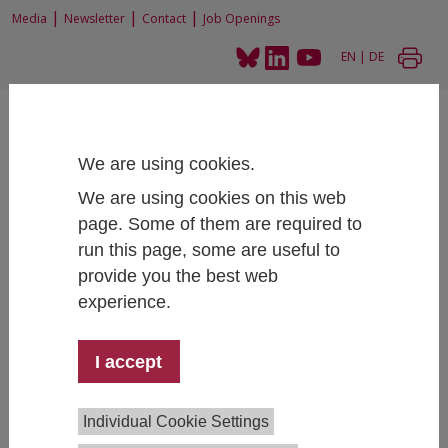
|
|
|
Media
Newsletter
Contact
Job Openings
EN
|
DE
We are using cookies.
We are using cookies on this web
page. Some of them are required to
Home
News and Events
1. Berufsbildungs-Jour fixeWanted. Zugang in die Lehre fördern
run this page, some are useful to
provide you the best web
experience.
1. Berufsbildungs-Jour fixe
I accept
Wanted. Zugang in die Lehre fördern
October 15, 2024
- October 15, 2024
16:00 - 17:30 ,
Individual Cookie Settings
IHS, Josefstädter Straße 39, 1080 Vienna, Lecture